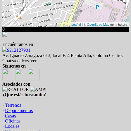
Leaflet
| ©
OpenStreetMap
contributors
0
Encuéntranos en
9212127901
Av. Ignacio Zaragoza 613, local B-4 Planta Alta, Colonia Centro.
Coatzacoalcos Ver
Síguenos en
Asociados con
¿Qué estás buscando?
·
Terrenos
·
Departamentos
·
Casas
·
Oficinas
·
Locales