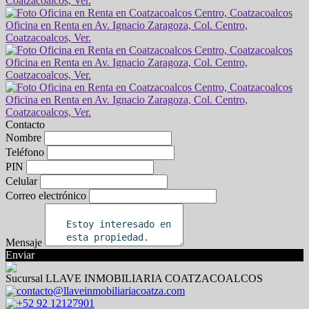
Contacto
Nombre
Teléfono
PIN
Celular
Correo electrónico
Mensaje
Enviar
Sucursal LLAVE INMOBILIARIA COATZACOALCOS
contacto@llaveinmobiliariacoatza.com
+52 92 12127901