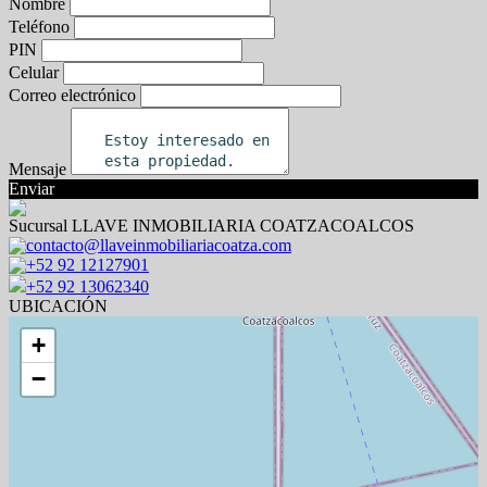
Nombre
Teléfono
PIN
Celular
Correo electrónico
Mensaje
Enviar
Sucursal LLAVE INMOBILIARIA COATZACOALCOS
contacto@llaveinmobiliariacoatza.com
+52 92 12127901
+52 92 13062340
UBICACIÓN
+
−