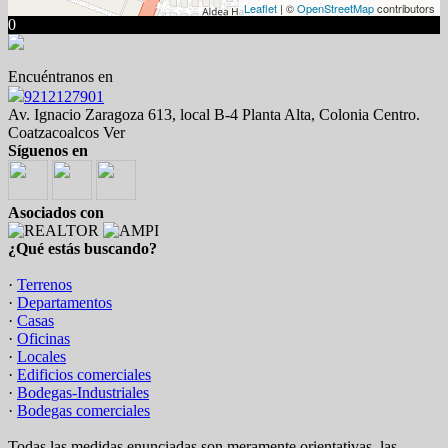
Leaflet
| ©
OpenStreetMap
contributors
0
Encuéntranos en
9212127901
Av. Ignacio Zaragoza 613, local B-4 Planta Alta, Colonia Centro.
Coatzacoalcos Ver
Síguenos en
Asociados con
¿Qué estás buscando?
·
Terrenos
·
Departamentos
·
Casas
·
Oficinas
·
Locales
·
Edificios comerciales
·
Bodegas-Industriales
·
Bodegas comerciales
Todas las medidas enunciadas son meramente orientativas, las