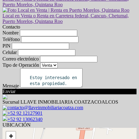
Contacto
Nombre
Teléfono
PIN
Celular
Correo electrónico
Tipo de Operación
Mensaje
Enviar
Sucursal LLAVE INMOBILIARIA COATZACOALCOS
contacto@llaveinmobiliariacoatza.com
+52 92 12127901
+52 92 13062340
UBICACIÓN
+