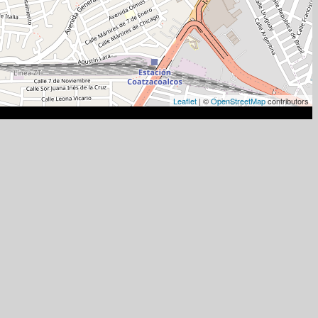
Leaflet
| ©
OpenStreetMap
contributors