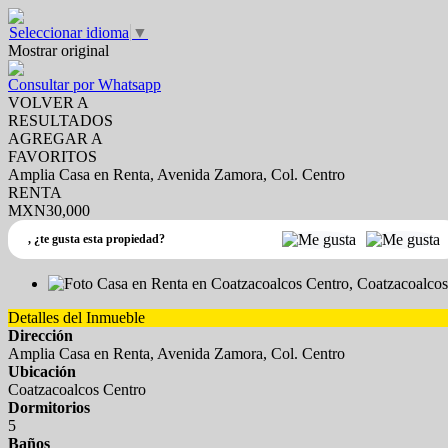
Seleccionar idioma
▼
Mostrar original
Consultar por Whatsapp
VOLVER A
RESULTADOS
AGREGAR A
FAVORITOS
Amplia Casa en Renta, Avenida Zamora, Col. Centro
RENTA
MXN30,000
,
¿te gusta esta propiedad?
Detalles del Inmueble
Dirección
Amplia Casa en Renta, Avenida Zamora, Col. Centro
Ubicación
Coatzacoalcos Centro
Dormitorios
5
Baños