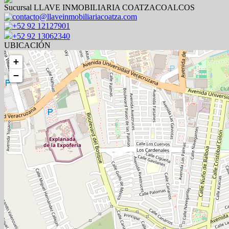
Sucursal LLAVE INMOBILIARIA COATZACOALCOS
contacto@llaveinmobiliariacoatza.com
+52 92 12127901
+52 92 13062340
UBICACIÓN
+
−