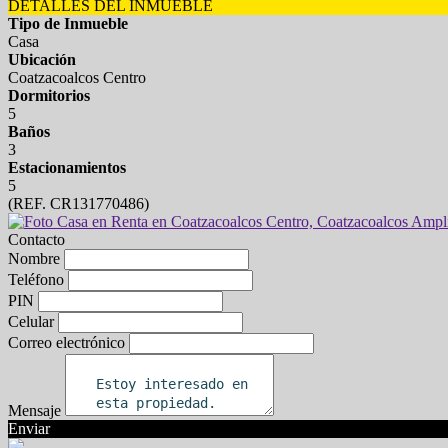
DETALLES DEL INMUEBLE
Tipo de Inmueble
Casa
Ubicación
Coatzacoalcos Centro
Dormitorios
5
Baños
3
Estacionamientos
5
(REF. CR131770486)
Contacto
Nombre
Teléfono
PIN
Celular
Correo electrónico
Mensaje
Enviar