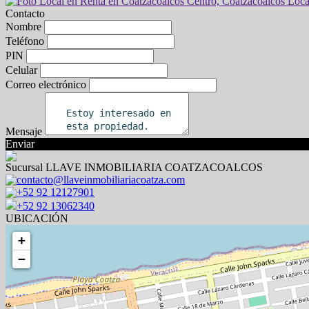
Contacto
Nombre
Teléfono
PIN
Celular
Correo electrónico
Mensaje
Enviar
Sucursal LLAVE INMOBILIARIA COATZACOALCOS
contacto@llaveinmobiliariacoatza.com
+52 92 12127901
+52 92 13062340
UBICACIÓN
+
−