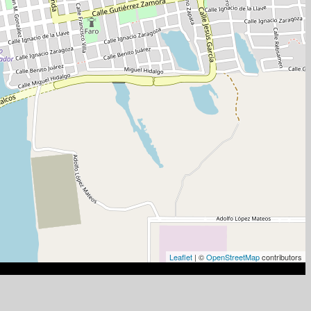
Leaflet
| ©
OpenStreetMap
contributors