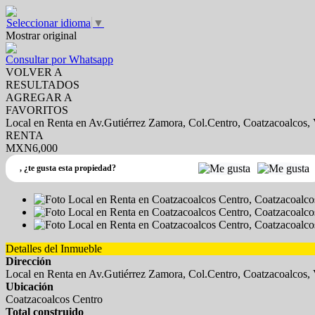
Seleccionar idioma
▼
Mostrar original
Consultar por Whatsapp
VOLVER A
RESULTADOS
AGREGAR A
FAVORITOS
Local en Renta en Av.Gutiérrez Zamora, Col.Centro, Coatzacoalcos, 
RENTA
MXN6,000
,
¿te gusta esta propiedad?
Detalles del Inmueble
Dirección
Local en Renta en Av.Gutiérrez Zamora, Col.Centro, Coatzacoalcos, 
Ubicación
Coatzacoalcos Centro
Total construido